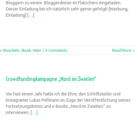
Bloggern zu einem Bloggerdinner im Flatschers eingeladen.
Dieser Einladung bin ich natürlich sehr gerne gefolgt! [Werbung,
Einladung]
[…]
e
,
Muscheln
,
Steak
,
Wien
|
0 Comments
Read More
Crowdfundingkampagne „Mord im Zweiten“
Vor fast einem Jahr hatte ich die Ehre, den Schriftsteller und
Instagramer Lukas Pellmann im Zuge der Veröffentlichung seines
Fortsetzungskrimis und e-Books „Mord im Zweiten“ zu
interviewen.
[…]